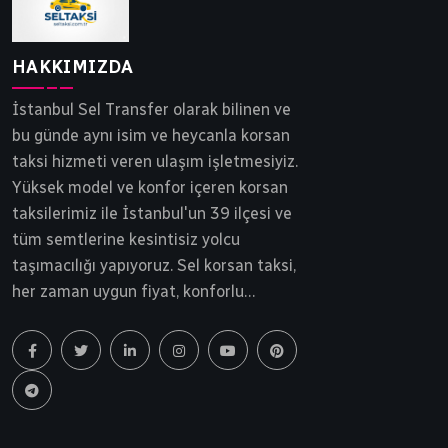
HAKKIMIZDA
İstanbul Sel Transfer olarak bilinen ve
bu günde aynı isim ve heycanla korsan
taksi hizmeti veren ulaşım işletmesiyiz.
Yüksek model ve konfor içeren korsan
taksilerimiz ile İstanbul'un 39 ilçesi ve
tüm semtlerine kesintisiz yolcu
taşımacılığı yapıyoruz. Sel korsan taksi,
her zaman uygun fiyat, konforlu
yolculuk ve tam güvenlik ilkesinden
ödün vermeden yollarda ilerlemektedir.
İstanbul korsan taksi, Sel Transfer 30
yılı aşkın bir süredir siz ve sevdiklerinizi
gideceği noktaya güvenle ulaştırır.