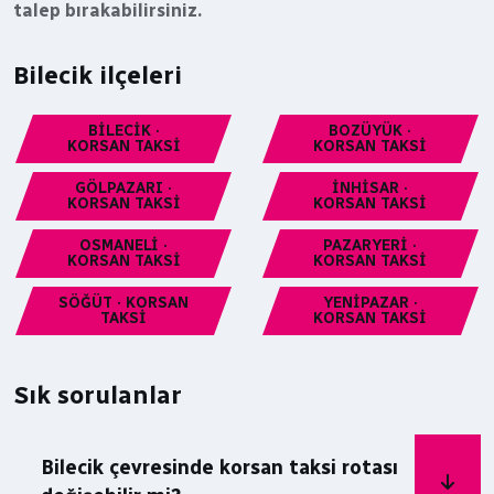
talep bırakabilirsiniz.
Bilecik ilçeleri
BILECIK ·
BOZÜYÜK ·
KORSAN TAKSI
KORSAN TAKSI
GÖLPAZARI ·
İNHISAR ·
KORSAN TAKSI
KORSAN TAKSI
OSMANELI ·
PAZARYERI ·
KORSAN TAKSI
KORSAN TAKSI
SÖĞÜT · KORSAN
YENIPAZAR ·
TAKSI
KORSAN TAKSI
Sık sorulanlar
Bilecik çevresinde korsan taksi rotası