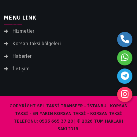
MENÜ LINK
Hizmetler
Korsan taksi bölgeleri
Haberler
İletişim
COPYRIGHT SEL TAKSI TRANSFER - İSTANBUL KORSAN
TAKSI - EN YAKIN KORSAN TAKSI - KORSAN TAKSI
TELEFONU: 0533 665 37 20 | © 2026 TÜM HAKLARI
SAKLIDIR.