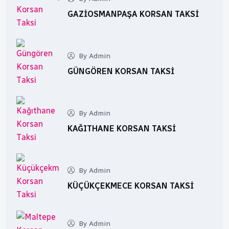
GAZIOSMANPAŞA KORSAN TAKSI
By Admin
GÜNGÖREN KORSAN TAKSI
By Admin
KAĞITHANE KORSAN TAKSI
By Admin
KÜÇÜKÇEKMECE KORSAN TAKSI
By Admin