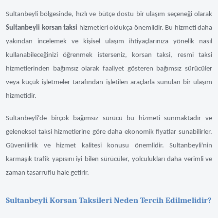
Sultanbeyli bölgesinde, hızlı ve bütçe dostu bir ulaşım seçeneği olarak
Sultanbeyli korsan taksi
hizmetleri oldukça önemlidir. Bu hizmeti daha
yakından incelemek ve kişisel ulaşım ihtiyaçlarınıza yönelik nasıl
kullanabileceğinizi öğrenmek isterseniz, korsan taksi, resmi taksi
hizmetlerinden bağımsız olarak faaliyet gösteren bağımsız sürücüler
veya küçük işletmeler tarafından işletilen araçlarla sunulan bir ulaşım
hizmetidir.
Sultanbeyli'de birçok bağımsız sürücü bu hizmeti sunmaktadır ve
geleneksel taksi hizmetlerine göre daha ekonomik fiyatlar sunabilirler.
Güvenilirlik ve hizmet kalitesi konusu önemlidir. Sultanbeyli'nin
karmaşık trafik yapısını iyi bilen sürücüler, yolculukları daha verimli ve
zaman tasarruflu hale getirir.
Sultanbeyli Korsan Taksileri Neden Tercih Edilmelidir?