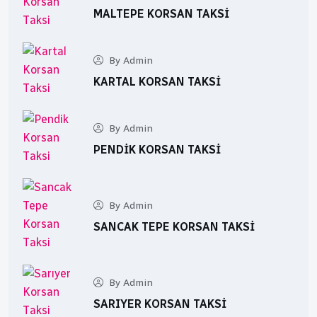
MALTEPE KORSAN TAKSI
By Admin
KARTAL KORSAN TAKSI
By Admin
PENDIK KORSAN TAKSI
By Admin
SANCAK TEPE KORSAN TAKSI
By Admin
SARIYER KORSAN TAKSI