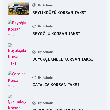
By Admin
BEYLIKDÜZÜ KORSAN TAKSI
By Admin
BEYOĞLU KORSAN TAKSI
By Admin
BÜYÜKÇEKMECE KORSAN TAKSI
By Admin
ÇATALCA KORSAN TAKSI
By Admin