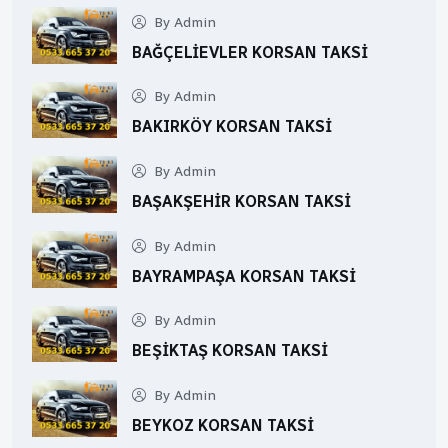
By Admin
BAĞÇELIEVLER KORSAN TAKSI
By Admin
BAKIRKÖY KORSAN TAKSI
By Admin
BAŞAKŞEHIR KORSAN TAKSI
By Admin
BAYRAMPAŞA KORSAN TAKSI
By Admin
BEŞIKTAŞ KORSAN TAKSI
By Admin
BEYKOZ KORSAN TAKSI