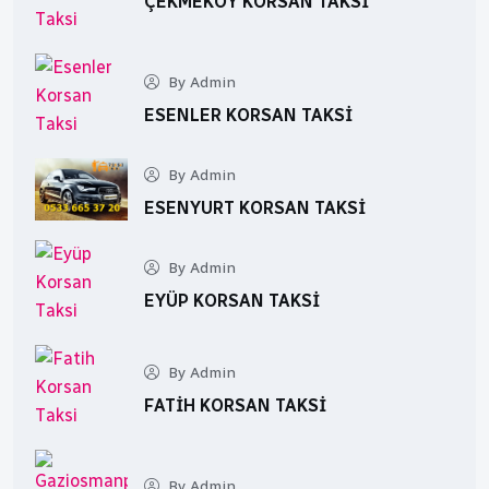
ÇEKMEKÖY KORSAN TAKSI
By Admin
ESENLER KORSAN TAKSI
By Admin
ESENYURT KORSAN TAKSI
By Admin
EYÜP KORSAN TAKSI
By Admin
FATIH KORSAN TAKSI
By Admin