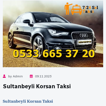
by Admin
09.11.2023
Sultanbeyli Korsan Taksi
Sultanbeyli Korsan Taksi