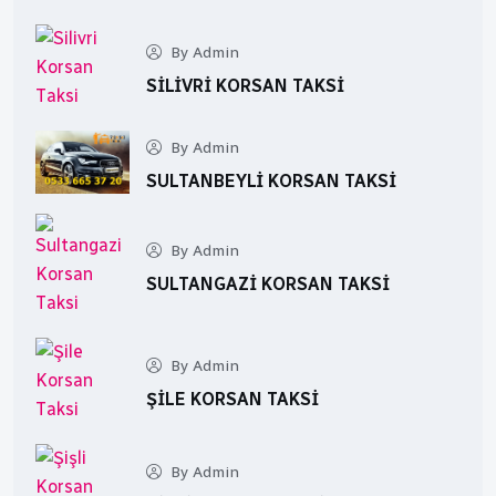
By Admin
SILIVRI KORSAN TAKSI
By Admin
SULTANBEYLI KORSAN TAKSI
By Admin
SULTANGAZI KORSAN TAKSI
By Admin
ŞILE KORSAN TAKSI
By Admin