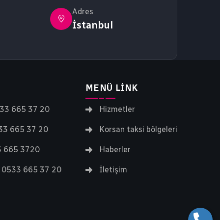
Adres
İstanbul
MENÜ LINK
533 665 37 20
Hizmetler
533 665 37 20
Korsan taksi bölgeleri
33 665 3720
Haberler
 - 0533 665 37 20
İletişim