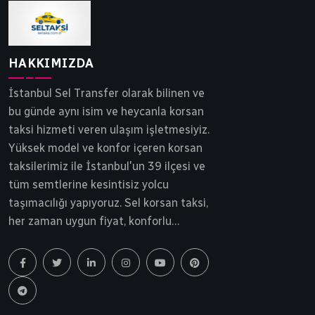
HAKKIMIZDA
İstanbul Sel Transfer olarak bilinen ve
bu günde aynı isim ve heycanla korsan
taksi hizmeti veren ulaşım işletmesiyiz.
Yüksek model ve konfor içeren korsan
taksilerimiz ile İstanbul'un 39 ilçesi ve
tüm semtlerine kesintisiz yolcu
taşımacılığı yapıyoruz. Sel korsan taksi,
her zaman uygun fiyat, konforlu
yolculuk ve tam güvenlik ilkesinden
ödün vermeden yollarda ilerlemektedir.
İstanbul korsan taksi, Sel Transfer 30
yılı aşkın bir süredir siz ve sevdiklerinizi
gideceği noktaya güvenle ulaştırır.