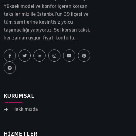
Yüksek model ve konfor içeren korsan
taksilerimiz ile İstanbul'un 39 ilçesi ve
tüm semtlerine kesintisiz yolcu
taşımacılığı yapıyoruz. Sel korsan taksi,
her zaman uygun fiyat, konforlu
yolculuk ve tam güvenlik ilkesinden
ödün vermeden yollarda ilerlemektedir.
İstanbul korsan taksi, Sel Transfer 30
yılı aşkın bir süredir siz ve sevdiklerinizi
gideceği noktaya güvenle ulaştırır.
KURUMSAL
Hakkımızda
HIZMETLER